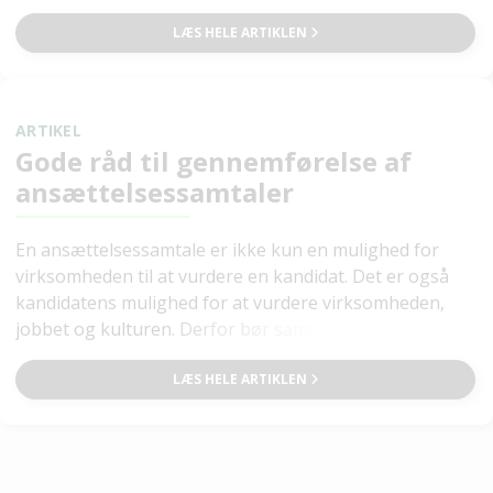
handler samtalen om at få indblik i kandidatens
kompetencer, erfaringer, motivation og arbejdsform.
LÆS HELE ARTIKLEN
For kandidaten handler det om at forstå jobbet,
kulturen og forventningerne. Når ansættelsessamtalen
bruges til tydelig forventningsafstemning, øges
ARTIKEL
chancen for et stærkt match og en god start på
Gode råd til gennemførelse af
ansættelsen.
ansættelsessamtaler
En ansættelsessamtale er ikke kun en mulighed for
virksomheden til at vurdere en kandidat. Det er også
kandidatens mulighed for at vurdere virksomheden,
jobbet og kulturen. Derfor bør samtalen planlægges
og gennemføres professionelt, så begge parter får et
godt grundlag for at beslutte, om der er et match.
LÆS HELE ARTIKLEN