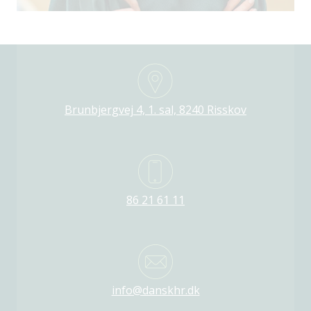
Brunbjergvej 4, 1. sal, 8240 Risskov
86 21 61 11
info@danskhr.dk