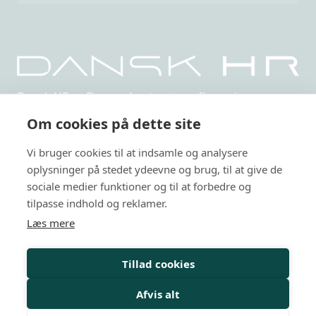
Dansk HR er Danmarks største uafhængige,
netværksbaserede organisation indenfor HR.
Om cookies på dette site
Privatlivspolitik
Vi bruger cookies til at indsamle og analysere
Arrangementer
oplysninger på stedet ydeevne og brug, til at give de
sociale medier funktioner og til at forbedre og
HR-kurser
tilpasse indhold og reklamer.
Læs mere
Personalejura
Rådgivning
Tillad cookies
Viden
Afvis alt
Mit Dansk HR