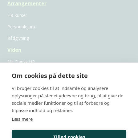
Arrangementer
HR-kurser
Personalejura
Rådgivning
Viden
Mit Dansk HR
Nyheder
Om cookies på dette site
Magasiner
Vi bruger cookies til at indsamle og analysere
oplysninger på stedet ydeevne og brug, til at give de
Medlemskab
sociale medier funktioner og til at forbedre og
Medlemsfordele
tilpasse indhold og reklamer.
Læs mere
FAQ
Netværksgrupper
Tillad cookies