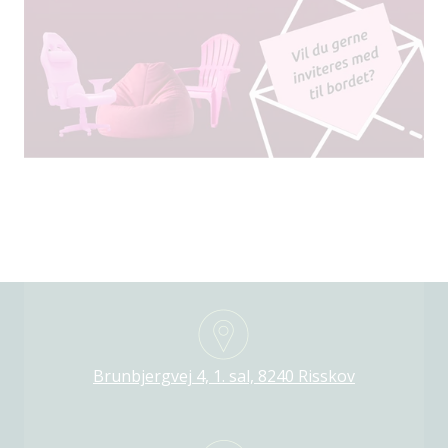
Brunbjergvej 4, 1. sal, 8240 Risskov