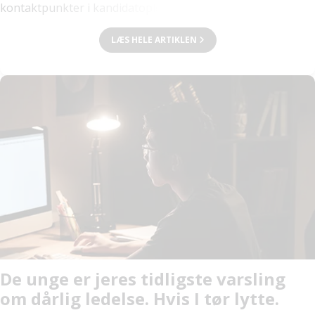
kontaktpunkter i kandidatoplevelsen. Det er her,
rekrutteringsprocessen afsluttes, relationen afrundes, og
kandidaten efterlades med en oplevelse af, om processen
LÆS HELE ARTIKLEN
var reel, tydelig og respektfuld.
De unge er jeres tidligste varsling
om dårlig ledelse. Hvis I tør lytte.