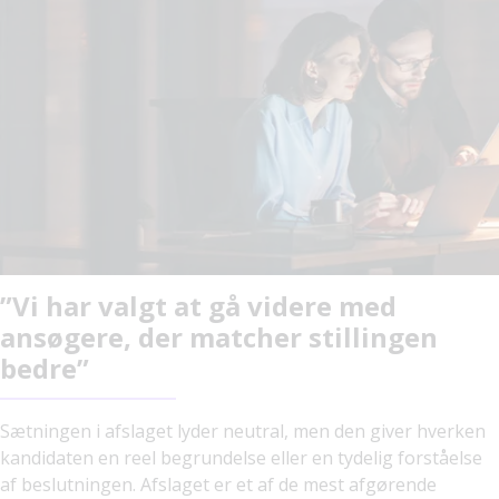
”Vi har valgt at gå videre med
ansøgere, der matcher stillingen
bedre”
Sætningen i afslaget lyder neutral, men den giver hverken
kandidaten en reel begrundelse eller en tydelig forståelse
af beslutningen. Afslaget er et af de mest afgørende