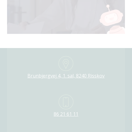
Brunbjergvej 4, 1. sal, 8240 Risskov
86 21 61 11