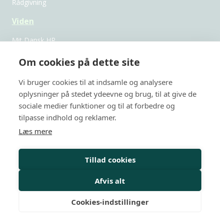
Rådgivning
Viden
Mit Dansk HR
Nyheder
Om cookies på dette site
Magasiner
Vi bruger cookies til at indsamle og analysere
oplysninger på stedet ydeevne og brug, til at give de
Medlemskab
sociale medier funktioner og til at forbedre og
Medlemsfordele
tilpasse indhold og reklamer.
Læs mere
FAQ
Netværksgrupper
Tillad cookies
Afvis alt
FØLG OS
Cookies-indstillinger
©DANSK HR 2025