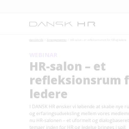
danskhr.dk
Arrangementer
HR-salon – et refleksionsrum for HR og ledere
WEBINAR
HR-salon – et
refleksionsrum 
ledere
I DANSK HR ønsker vi løbende at skabe nye rum
og erfaringsudveksling mellem vores medlemm
nu HR-salonen – et uformelt og dialogbaseret
temaer inden for HR og ledelse bringes i spil.