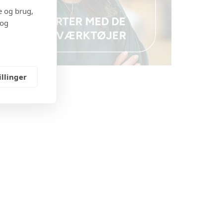
e og brug,
 og
illinger