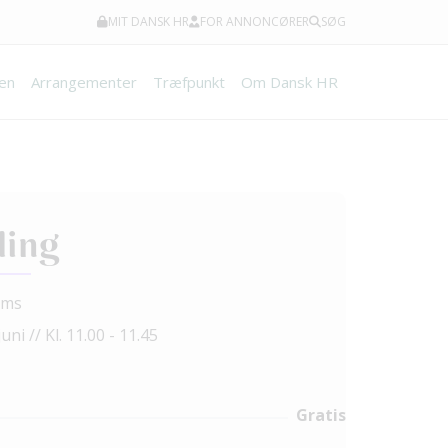
MIT DANSK HR
FOR ANNONCØRER
SØG
en
Arrangementer
Træfpunkt
Om Dansk HR
ding
ams
juni // Kl. 11.00 - 11.45
Gratis