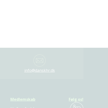
info@danskhr.dk
Medlemskab
Følg os!