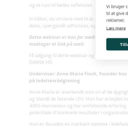
og et rum til fælles refleksion.
Vi bruger 
til at give
Vi håber, du vil være med til at skabe et leve
reklamer.
deles, spørgsmål udforskes, og nye tanker ka
Læs mere
Dette webinar er kun for medlemmer af DAN
modtager et link på mail.
Til
Få adgang til dette webinar og mange andre v
DANSK HR.
Underviser: Anne-Marie Finch, founder ho
på ledelsesrådgivning
Anne-Marie er anerkendt som en af de dygtig
og blandt de førende i EU. Hun har arbejdet m
4.000 mennesker og har omfattende erfaring 
potentiale til konkrete resultater i organisati
Hun er desuden en markant stemme i ledelses