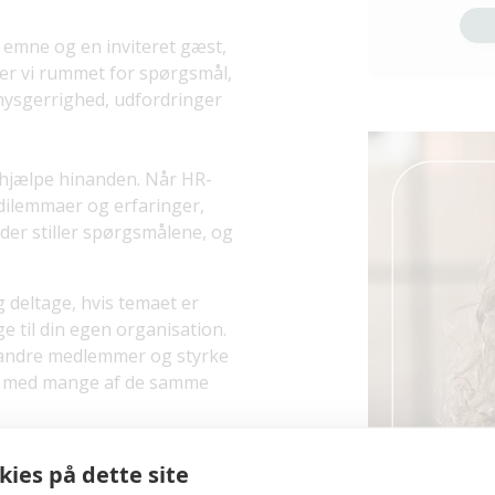
 emne og en inviteret gæst,
er vi rummet for spørgsmål,
e nysgerrighed, udfordringer
 hjælpe hinanden. Når HR-
dilemmaer og erfaringer,
 der stiller spørgsmålene, og
 deltage, hvis temaet er
ge til din egen organisation.
 andre medlemmer og styrke
r med mange af de samme
e – både med formelt og
ies på dette site
pektiver, faglig sparring