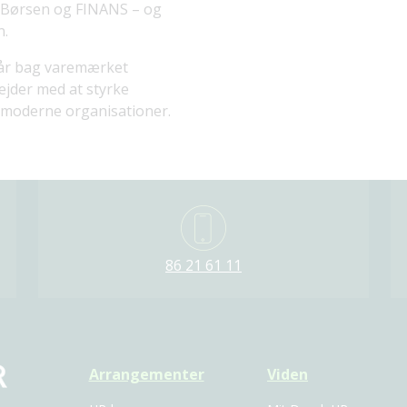
, Børsen og FINANS – og
n.
tår bag varemærket
ejder med at styrke
i moderne organisationer.
86 21 61 11
Arrangementer
Viden