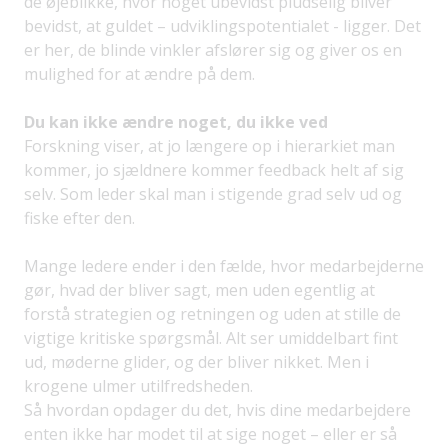
de øjeblikke, hvor noget ubevidst pludselig bliver
bevidst, at guldet – udviklingspotentialet - ligger. Det
er her, de blinde vinkler afslører sig og giver os en
mulighed for at ændre på dem.
Du kan ikke ændre noget, du ikke ved
Forskning viser, at jo længere op i hierarkiet man
kommer, jo sjældnere kommer feedback helt af sig
selv. Som leder skal man i stigende grad selv ud og
fiske efter den.
Mange ledere ender i den fælde, hvor medarbejderne
gør, hvad der bliver sagt, men uden egentlig at
forstå strategien og retningen og uden at stille de
vigtige kritiske spørgsmål. Alt ser umiddelbart fint
ud, møderne glider, og der bliver nikket. Men i
krogene ulmer utilfredsheden.
Så hvordan opdager du det, hvis dine medarbejdere
enten ikke har modet til at sige noget – eller er så