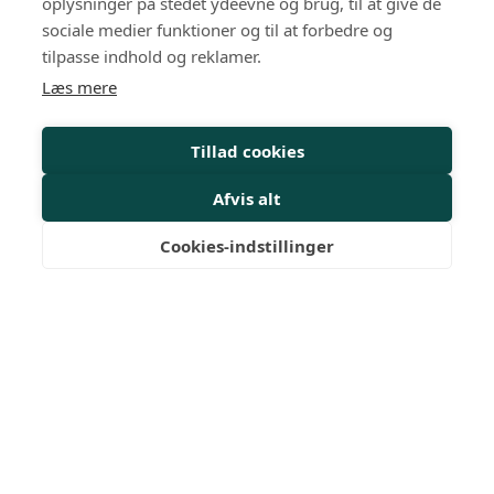
oplysninger på stedet ydeevne og brug, til at give de
Privatlivspolitik
sociale medier funktioner og til at forbedre og
tilpasse indhold og reklamer.
Arrangementer
Læs mere
HR-kurser
Tillad cookies
Personalejura
Rådgivning
Afvis alt
Viden
Cookies-indstillinger
Mit Dansk HR
Nyheder
Magasiner
Medlemskab
Medlemsfordele
FAQ