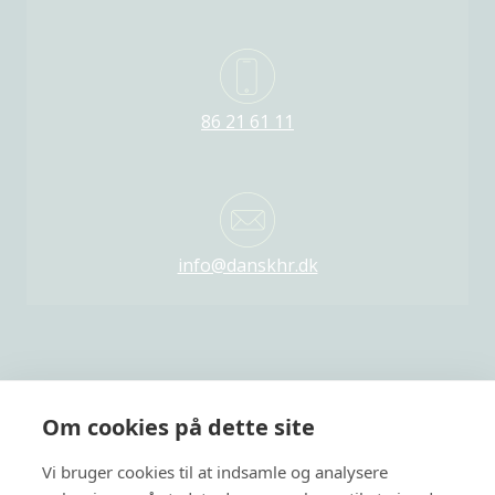
86 21 61 11
info@danskhr.dk
Om cookies på dette site
Dansk HR er Danmarks største uafhængige,
Vi bruger cookies til at indsamle og analysere
netværksbaserede organisation indenfor HR.