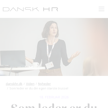
danskhr.dk
Viden
Nyheder
Som leder er du din egen største trussel
18. FEBRUAR 2026