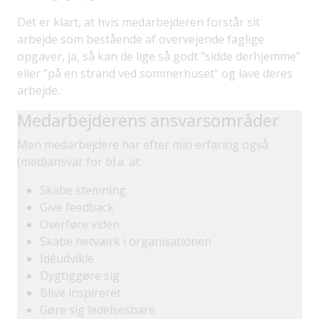
Det er klart, at hvis medarbejderen forstår sit
arbejde som bestående af overvejende faglige
opgaver, ja, så kan de lige så godt ”sidde derhjemme”
eller ”på en strand ved sommerhuset” og lave deres
arbejde.
Medarbejderens ansvarsområder
Men medarbejdere har efter min erfaring også
(med)ansvar for bl.a. at:
Skabe stemning
Give feedback
Overføre viden
Skabe netværk i organisationen
Idéudvikle
Dygtiggøre sig
Blive inspireret
Gøre sig ledelsesbare