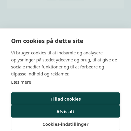
Om cookies på dette site
Dansk HR er Danmarks største uafhængige,
Vi bruger cookies til at indsamle og analysere
netværksbaserede organisation indenfor HR.
oplysninger på stedet ydeevne og brug, til at give de
Privatlivspolitik
sociale medier funktioner og til at forbedre og
tilpasse indhold og reklamer.
Arrangementer
Læs mere
HR-kurser
Tillad cookies
Personalejura
Rådgivning
Afvis alt
Viden
Cookies-indstillinger