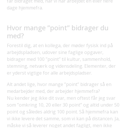
får bidraget med, når vi har arbejdet en eller flere
dage hjemmefra.
Hvor mange ”point” bidrager du
med?
Forestil dig, at en kollega, der møder fysisk ind på
arbejdspladsen, udover sine faglige opgaver,
bidrager med 100 ”point” til kultur, sammenhold,
stemning, netværk og vidensdeling. Elementer, der
er yderst vigtige for alle arbejdspladser.
Alt andet lige, hvor mange ”point” bidrager så en
medarbejder med, der arbejder hjemmefra?
Nu kender jeg ikke dit svar, men oftest får jeg svar
som ”omkring 10, 20 eller 30 point” og altid under 50
point og således aldrig 100 point. Så hjemmefra kan
vi ikke levere det samme, som vi kan på distancen. Ja,
måske vi så leverer noget andet fagligt, men ikke