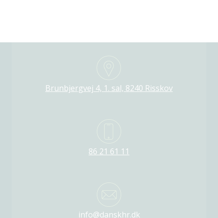
Brunbjergvej 4, 1. sal, 8240 Risskov
86 21 61 11
info@danskhr.dk