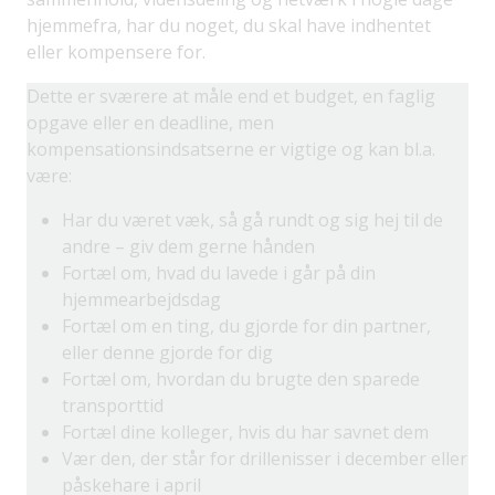
hjemmefra, har du noget, du skal have indhentet
eller kompensere for.
Dette er sværere at måle end et budget, en faglig
opgave eller en deadline, men
kompensationsindsatserne er vigtige og kan bl.a.
være:
Har du været væk, så gå rundt og sig hej til de
andre – giv dem gerne hånden
Fortæl om, hvad du lavede i går på din
hjemmearbejdsdag
Fortæl om en ting, du gjorde for din partner,
eller denne gjorde for dig
Fortæl om, hvordan du brugte den sparede
transporttid
Fortæl dine kolleger, hvis du har savnet dem
Vær den, der står for drillenisser i december eller
påskehare i april