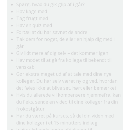
Spørg, hvad du gik glip af i går?
Hav kage med
Tag frugt med
Hav en quiz med
Fortæl at du har savnet de andre
Tak dem for noget, de eller en hjalp dig med i
går
Giv lidt mere af dig selv – det kommer igen
Hav modet til at gå fra kollega til bekendt til
venskab
Gør ekstra meget ud af at tale med dine nye
kolleger. Du har selv været ny og ved, hvordan
det føles ikke at blive set, hørt eller bemærket
Hvis du allerede vil kompensere hjemmefra, kan
du f.eks. sende en video til dine kolleger fra din
frokostgåtur
Har du været på kursus, så del din viden med
dine kolleger i et 15 minutters indlæg
Inviter løbende andre afdelinger til