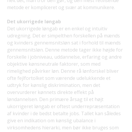
helt det, man tror den gør, og den mest retvisende
metode er kompliceret og svær at kommunikere.
Det ukorrigede løngab
Det ukorrigede løngab er en enkel og intuitiv
udregning. Det er simpelthen forskellen på mænds
og kvinders gennemsnitsløn sat i forhold til mænds
gennemsnitsløn. Denne metode tager ikke højde for
forskelle i jobniveau, uddannelse, erfaring og andre
objektive kønsneutrale faktorer, som med
rimelighed påvirker løn. Denne rå lønforskel bliver
ofte fejlfortolket som værende udelukkende et
udtryk for kønslig diskrimination, men det
overvurderer kønnets direkte effekt på
løndannelsen. Den primære årsag til et højt
ukorrigeret løngab er oftest underrepræsentation
af kvinder i de bedst betalte jobs. Tallet kan således
give en indikation om kønslig ubalance i
virksomhedens hierarki, men bør ikke bruges som