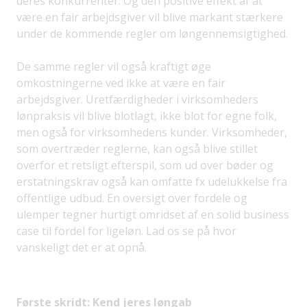
deres konkurrenter. Og den positive effekt af at
være en fair arbejdsgiver vil blive markant stærkere
under de kommende regler om løngennemsigtighed.
De samme regler vil også kraftigt øge
omkostningerne ved ikke at være en fair
arbejdsgiver. Uretfærdigheder i virksomheders
lønpraksis vil blive blotlagt, ikke blot for egne folk,
men også for virksomhedens kunder. Virksomheder,
som overtræder reglerne, kan også blive stillet
overfor et retsligt efterspil, som ud over bøder og
erstatningskrav også kan omfatte fx udelukkelse fra
offentlige udbud. En oversigt over fordele og
ulemper tegner hurtigt omridset af en solid business
case til fordel for ligeløn. Lad os se på hvor
vanskeligt det er at opnå.
Første skridt: Kend jeres løngab