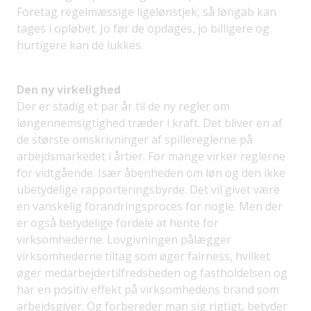
Foretag regelmæssige ligelønstjek, så løngab kan
tages i opløbet. Jo før de opdages, jo billigere og
hurtigere kan de lukkes.
Den ny virkelighed
Der er stadig et par år til de ny regler om
løngennemsigtighed træder i kraft. Det bliver en af
de største omskrivninger af spillereglerne på
arbejdsmarkedet i årtier. For mange virker reglerne
for vidtgående. Især åbenheden om løn og den ikke
ubetydelige rapporteringsbyrde. Det vil givet være
en vanskelig forandringsproces for nogle. Men der
er også betydelige fordele at hente for
virksomhederne. Lovgivningen pålægger
virksomhederne tiltag som øger fairness, hvilket
øger medarbejdertilfredsheden og fastholdelsen og
har en positiv effekt på virksomhedens brand som
arbejdsgiver. Og forbereder man sig rigtigt, betyder