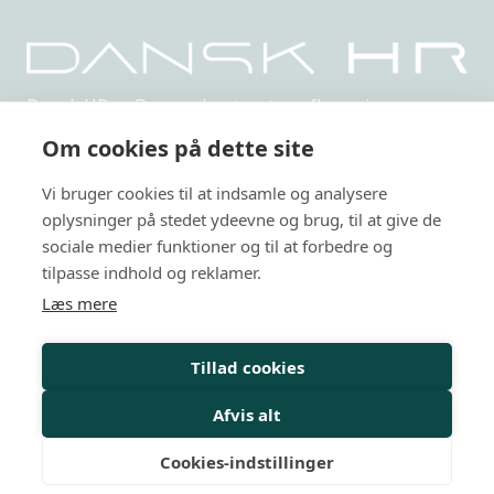
Dansk HR er Danmarks største uafhængige,
netværksbaserede organisation indenfor HR.
Om cookies på dette site
Privatlivspolitik
Vi bruger cookies til at indsamle og analysere
Arrangementer
oplysninger på stedet ydeevne og brug, til at give de
sociale medier funktioner og til at forbedre og
HR-kurser
tilpasse indhold og reklamer.
Læs mere
Personalejura
Rådgivning
Tillad cookies
Viden
Afvis alt
Mit Dansk HR
Cookies-indstillinger
Nyheder