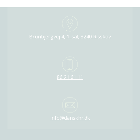
Brunbjergvej 4, 1. sal, 8240 Risskov
86 21 61 11
info@danskhr.dk