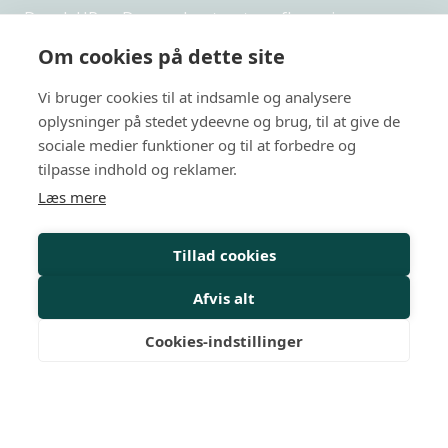
Dansk HR er Danmarks største uafhængige,
netværksbaserede organisation indenfor HR.
Om cookies på dette site
Privatlivspolitik
Vi bruger cookies til at indsamle og analysere
Arrangementer
oplysninger på stedet ydeevne og brug, til at give de
sociale medier funktioner og til at forbedre og
HR-kurser
tilpasse indhold og reklamer.
Læs mere
Personalejura
Rådgivning
Tillad cookies
Viden
Afvis alt
Mit Dansk HR
Cookies-indstillinger
Nyheder
Magasiner
Medlemskab