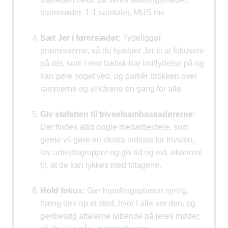
teammøder, 1-1 samtaler, MUS mv.
Sæt Jer i førersædet:
Tydeliggør
præmisserne, så du hjælper Jer til at fokusere
på dét, som I rent
faktisk har indflydelse på og
kan gøre noget ved, og parkér brokken over
rammerne og vilkårene én
gang for alle
Giv stafetten til trivselsambassadørerne:
Der findes altid nogle medarbejdere, som
gerne vil gøre
en ekstra indsats for trivslen,
lav arbejdsgrupper og giv tid og evt. økonomi
til, at de kan lykkes med
tiltagene.
Hold fokus:
Gør handlingsplanen synlig,
hæng den op et sted, hvor I alle ser den, og
genbesøg
aftalerne løbende på jeres møder,