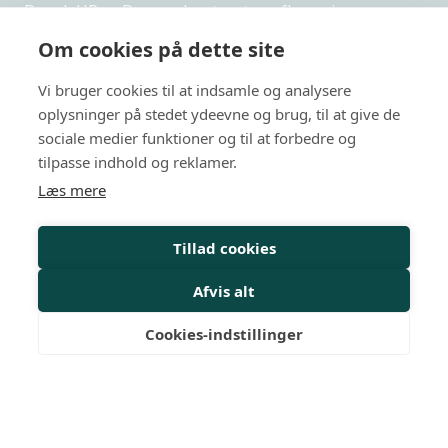
Dansk HR er Danmarks største uafhængige,
netværksbaserede organisation indenfor HR.
Om cookies på dette site
Privatlivspolitik
Vi bruger cookies til at indsamle og analysere
Arrangementer
oplysninger på stedet ydeevne og brug, til at give de
sociale medier funktioner og til at forbedre og
HR-kurser
tilpasse indhold og reklamer.
Læs mere
Personalejura
Rådgivning
Tillad cookies
Viden
Afvis alt
Mit Dansk HR
Cookies-indstillinger
Nyheder
Magasiner
Medlemskab