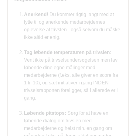
Anerkend!
Du kommer rigtig langt med at
lytte til og anerkende medarbejdernes
oplevelse af
trivslen - også selvom du måske
ikke altid er enig.
Tag løbende temperaturen på trivslen:
Vent ikke på trivselsundersøgelsen men lav
løbende dine
egne målinger med
medarbejderne (f.eks. alle giver en score fra
1 til 10), og sæt initiativer i gang
INDEN
trivselsrapporten foreligger, så I allerede er i
gang.
Løbende pitstops:
Sørg for at have en
løbende dialog om trivslen med
medarbejderne og helst min.
en gang om
måneden f.eks. på Jeres afdelingsmøder,