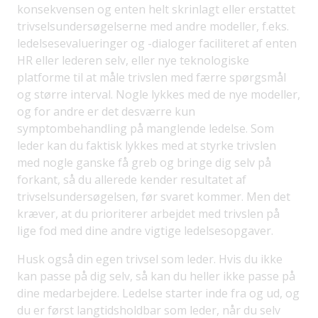
konsekvensen og enten helt skrinlagt eller erstattet
trivselsundersøgelserne med andre modeller, f.eks.
ledelsesevalueringer og -dialoger faciliteret af enten
HR eller lederen selv, eller nye teknologiske
platforme til at måle trivslen med færre spørgsmål
og større interval. Nogle lykkes med de nye modeller,
og for andre er det desværre kun
symptombehandling på manglende ledelse. Som
leder kan du faktisk lykkes med at styrke trivslen
med nogle ganske få greb og bringe dig selv på
forkant, så du allerede kender resultatet af
trivselsundersøgelsen, før svaret kommer. Men det
kræver, at du prioriterer arbejdet med trivslen på
lige fod med dine andre vigtige ledelsesopgaver.
Husk også din egen trivsel som leder. Hvis du ikke
kan passe på dig selv, så kan du heller ikke passe på
dine medarbejdere. Ledelse starter inde fra og ud, og
du er først langtidsholdbar som leder, når du selv