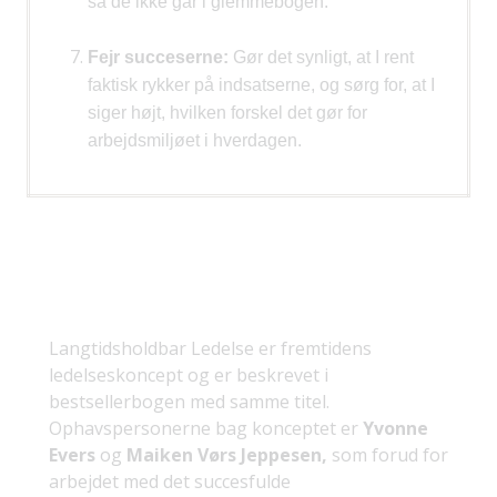
så de ikke går i glemmebogen.
Fejr succeserne:
Gør det synligt, at I rent
faktisk rykker på indsatserne, og sørg for, at I
siger højt,
hvilken forskel det gør for
arbejdsmiljøet i hverdagen.
Langtidsholdbar Ledelse er fremtidens
ledelseskoncept og er beskrevet i
bestsellerbogen med samme titel.
Ophavspersonerne bag konceptet er
Yvonne
Evers
og
Maiken Vørs Jeppesen,
som forud for
arbejdet med det succesfulde