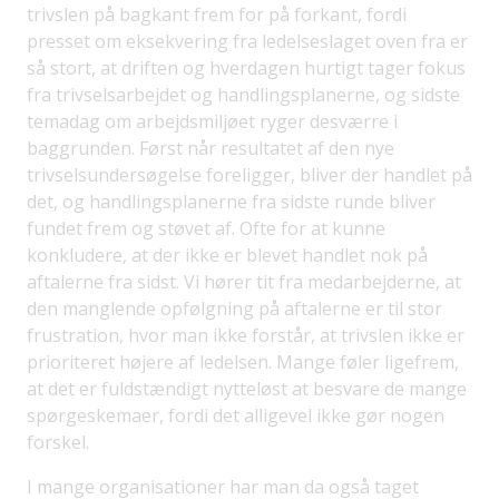
trivslen på bagkant frem for på forkant, fordi
presset om eksekvering fra ledelseslaget oven fra er
så stort, at driften og hverdagen hurtigt tager fokus
fra trivselsarbejdet og handlingsplanerne, og sidste
temadag om arbejdsmiljøet ryger desværre i
baggrunden. Først når resultatet af den nye
trivselsundersøgelse foreligger, bliver der handlet på
det, og handlingsplanerne fra sidste runde bliver
fundet frem og støvet af. Ofte for at kunne
konkludere, at der ikke er blevet handlet nok på
aftalerne fra sidst. Vi hører tit fra medarbejderne, at
den manglende opfølgning på aftalerne er til stor
frustration, hvor man ikke forstår, at trivslen ikke er
prioriteret højere af ledelsen. Mange føler ligefrem,
at det er fuldstændigt nytteløst at besvare de mange
spørgeskemaer, fordi det alligevel ikke gør nogen
forskel.
I mange organisationer har man da også taget