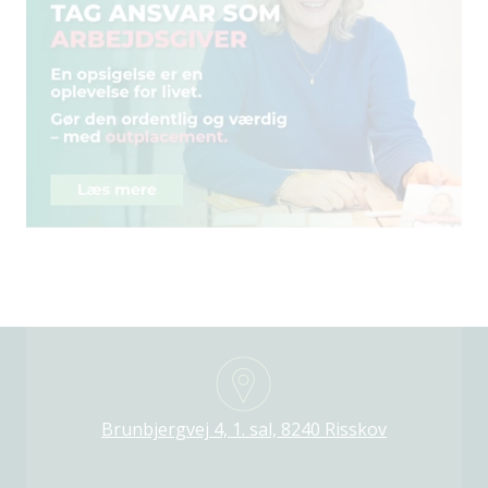
Brunbjergvej 4, 1. sal, 8240 Risskov