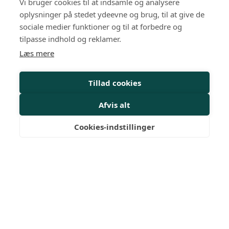
Vi bruger cookies til at indsamle og analysere
Arrangementer
oplysninger på stedet ydeevne og brug, til at give de
sociale medier funktioner og til at forbedre og
HR-kurser
tilpasse indhold og reklamer.
Læs mere
Personalejura
Rådgivning
Tillad cookies
Viden
Afvis alt
Mit Dansk HR
Cookies-indstillinger
Nyheder
Magasiner
Medlemskab
Medlemsfordele
FAQ
Netværksgrupper