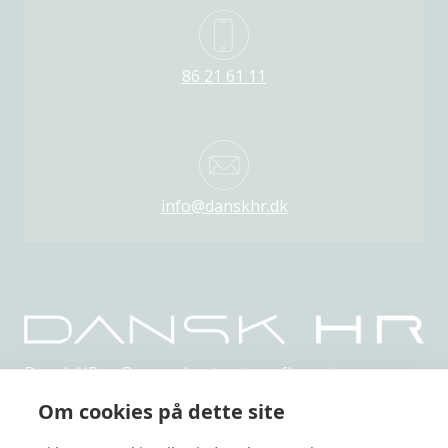
86 21 61 11
info@danskhr.dk
Dansk HR er Danmarks største uafhængige,
netværksbaserede organisation indenfor HR.
Om cookies på dette site
Privatlivspolitik