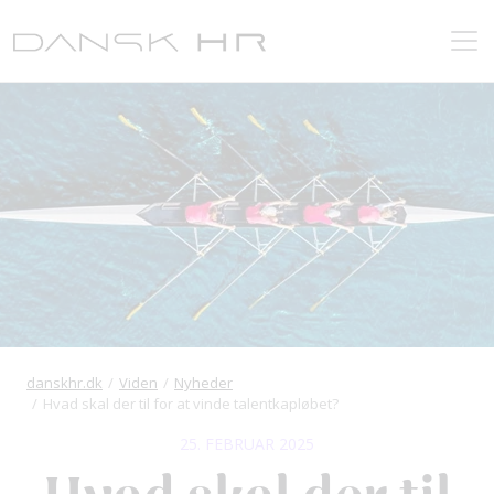
danskhr.dk
Viden
Nyheder
Hvad skal der til for at vinde talentkapløbet?
25. FEBRUAR 2025