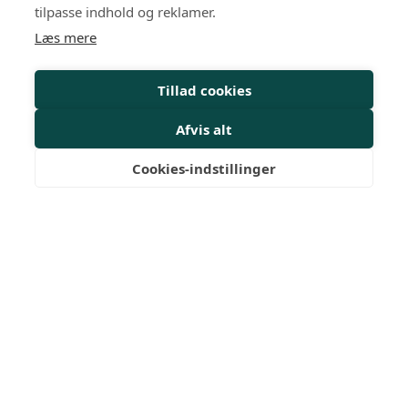
HR-kurser
tilpasse indhold og reklamer.
Læs mere
Personalejura
Rådgivning
Tillad cookies
Viden
Afvis alt
Mit Dansk HR
Cookies-indstillinger
Nyheder
Magasiner
Medlemskab
Medlemsfordele
FAQ
Netværksgrupper