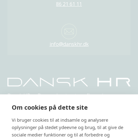
86 21 61 11
info@danskhr.dk
Dansk HR er Danmarks største uafhængige,
netværksbaserede organisation indenfor HR.
Om cookies på dette site
Privatlivspolitik
Vi bruger cookies til at indsamle og analysere
Arrangementer
oplysninger på stedet ydeevne og brug, til at give de
sociale medier funktioner og til at forbedre og