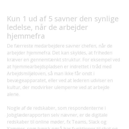
Kun 1 ud af 5 savner den synlige
ledelse, når de arbejder
hjemmefra
De færreste medarbejdere savner chefen, når de
arbejder hjemmefra. Det kan skyldes, at friheden
kræver en gennemtænkt struktur. For eksempel ved
at hjemmearbejdspladsen er indrettet i tråd med
Arbejdsmiljøloven, så man ikke får ondt i
bevægeapparatet, eller ved at lederen udviser en
kultur, der modvirker ulemperne ved at arbejde
alene.
Nogle af de redskaber, som respondenterne i
Jobglæderapporten selv nævner, er de digitale
redskaber til online møder, fx Teams, Slack og
Yammer, som typisk også har funktioner til chat og