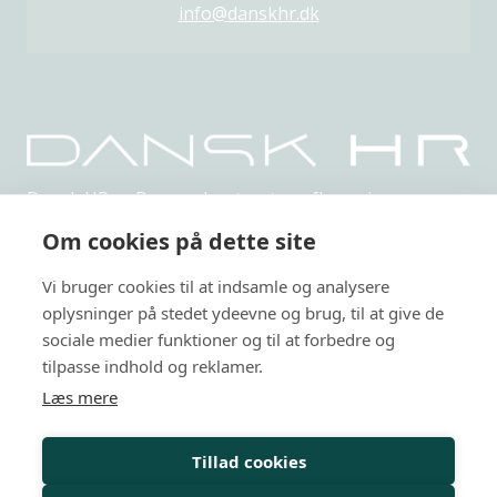
info@danskhr.dk
Dansk HR er Danmarks største uafhængige,
netværksbaserede organisation indenfor HR.
Om cookies på dette site
Privatlivspolitik
Vi bruger cookies til at indsamle og analysere
Arrangementer
oplysninger på stedet ydeevne og brug, til at give de
sociale medier funktioner og til at forbedre og
HR-kurser
tilpasse indhold og reklamer.
Læs mere
Personalejura
Rådgivning
Tillad cookies
Viden