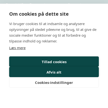
Dansk HR er Danmarks største uafhængige,
netværksbaserede organisation indenfor HR.
Om cookies på dette site
Privatlivspolitik
Vi bruger cookies til at indsamle og analysere
oplysninger på stedet ydeevne og brug, til at give de
Arrangementer
sociale medier funktioner og til at forbedre og
HR-kurser
tilpasse indhold og reklamer.
Læs mere
Personalejura
Rådgivning
Tillad cookies
Viden
Afvis alt
Mit Dansk HR
Cookies-indstillinger
Nyheder
Magasiner
Medlemskab