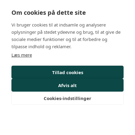
Dansk HR er Danmarks største uafhængige,
netværksbaserede organisation indenfor HR.
Om cookies på dette site
Privatlivspolitik
Vi bruger cookies til at indsamle og analysere
Arrangementer
oplysninger på stedet ydeevne og brug, til at give de
sociale medier funktioner og til at forbedre og
HR-kurser
tilpasse indhold og reklamer.
Læs mere
Personalejura
Rådgivning
Tillad cookies
Viden
Afvis alt
Mit Dansk HR
Cookies-indstillinger
Nyheder
Magasiner
Medlemskab
Medlemsfordele