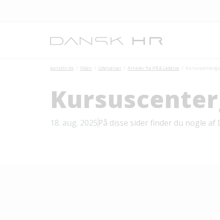
danskhr.dk
Viden
Udgivelser
Artikler fra HR & Ledelse
Kursuscentergu
Kursuscenter
18. aug. 2025
På disse sider finder du nogle a