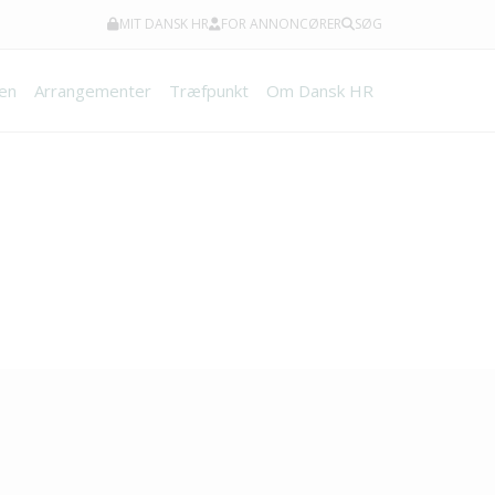
MIT DANSK HR
FOR ANNONCØRER
SØG
en
Arrangementer
Træfpunkt
Om Dansk HR