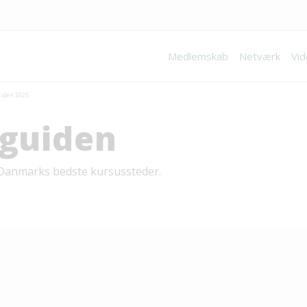
Medlemskab
Netværk
Vid
iden 2025
guiden
f Danmarks bedste kursussteder.