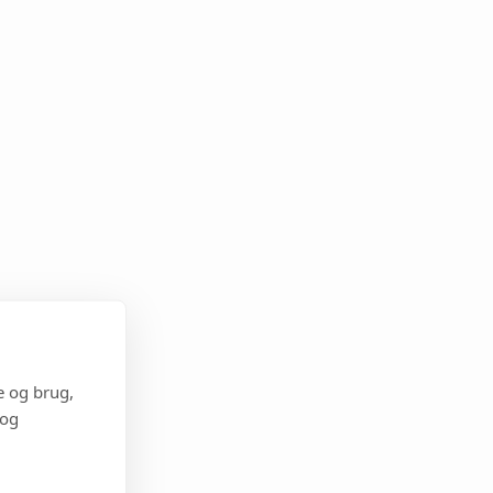
e og brug,
 og